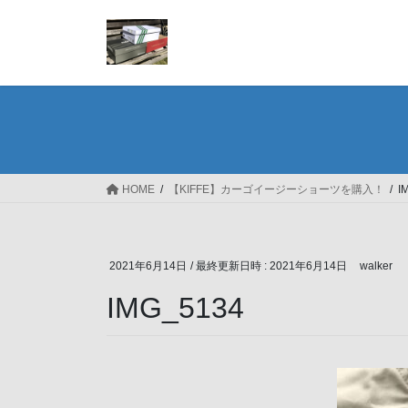
コ
ナ
ン
ビ
テ
ゲ
ン
ー
ツ
シ
へ
ョ
ス
ン
キ
に
ッ
移
HOME
【KIFFE】カーゴイージーショーツを購入！
I
プ
動
2021年6月14日
/ 最終更新日時 :
2021年6月14日
walker
IMG_5134