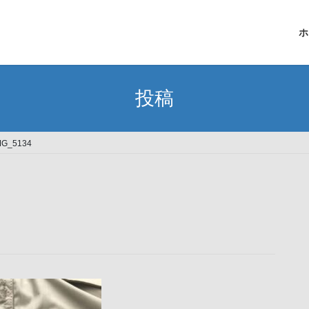
ホ
投稿
MG_5134