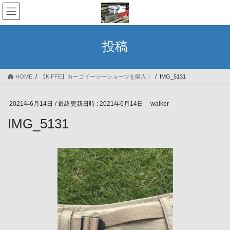
コ
ナ
ン
ビ
テ
ゲ
ン
ー
投稿
ツ
シ
へ
ョ
ス
ン
HOME
【KIFFE】カーゴイージーショーツを購入！
IMG_5131
キ
に
ッ
移
プ
動
2021年6月14日
/ 最終更新日時 :
2021年6月14日
walker
IMG_5131