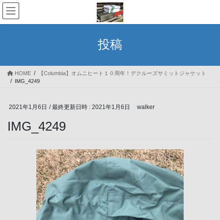
コ
ナ
ン
ビ
テ
ゲ
ン
ー
投稿
ツ
シ
へ
ョ
ス
ン
HOME
【Columbia】オムニヒート１０周年！デクルーズサミットジャケット
キ
に
IMG_4249
ッ
移
プ
動
2021年1月6日
/ 最終更新日時 :
2021年1月6日
walker
IMG_4249