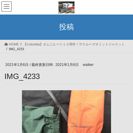
コ
ナ
ン
ビ
テ
ゲ
ン
ー
投稿
ツ
シ
へ
ョ
ス
ン
HOME
【Columbia】オムニヒート１０周年！デクルーズサミットジャケット
キ
に
IMG_4233
ッ
移
プ
動
2021年1月6日
/ 最終更新日時 :
2021年1月6日
walker
IMG_4233