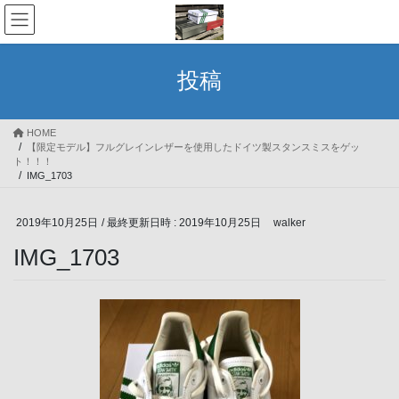
コ
ナ
ン
ビ
テ
ゲ
ン
ー
投稿
ツ
シ
へ
ョ
ス
ン
HOME
キ
に
【限定モデル】フルグレインレザーを使用したドイツ製スタンスミスをゲッ
ッ
移
ト！！！
プ
動
IMG_1703
2019年10月25日
/ 最終更新日時 :
2019年10月25日
walker
IMG_1703