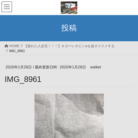
コ
ナ
ン
ビ
テ
ゲ
ン
ー
投稿
ツ
シ
へ
ョ
ス
ン
HOME
【疲れた人必見！！！】キヨーレオピンwを超オススメする
キ
に
IMG_8961
ッ
移
プ
動
2020年1月28日
/ 最終更新日時 :
2020年1月28日
walker
IMG_8961