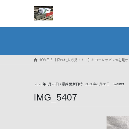
コ
ナ
ン
ビ
テ
ゲ
ン
ー
ツ
シ
へ
ョ
ス
ン
キ
に
ッ
移
HOME
【疲れた人必見！！！】キヨーレオピンwを超オ
プ
動
2020年1月28日
/ 最終更新日時 :
2020年1月28日
walker
IMG_5407