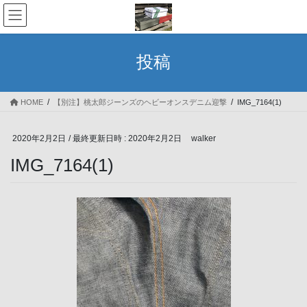
コ
ナ
ン
ビ
テ
ゲ
ン
ー
投稿
ツ
シ
へ
ョ
ス
ン
HOME
【別注】桃太郎ジーンズのヘビーオンスデニム迎撃
IMG_7164(1)
キ
に
ッ
移
プ
動
2020年2月2日
/ 最終更新日時 :
2020年2月2日
walker
IMG_7164(1)