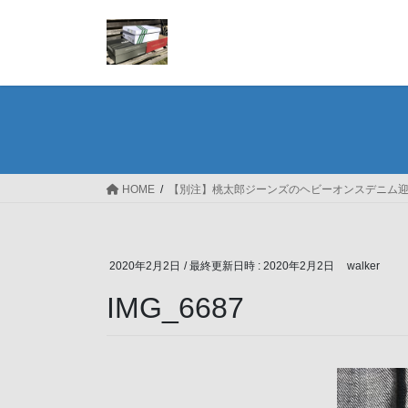
コ
ナ
ン
ビ
テ
ゲ
ン
ー
ツ
シ
へ
ョ
ス
ン
キ
に
ッ
移
HOME
【別注】桃太郎ジーンズのヘビーオンスデニム
プ
動
2020年2月2日
/ 最終更新日時 :
2020年2月2日
walker
IMG_6687