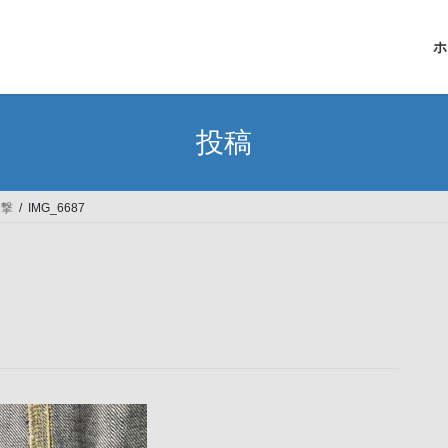
ホ
投稿
迎撃
IMG_6687