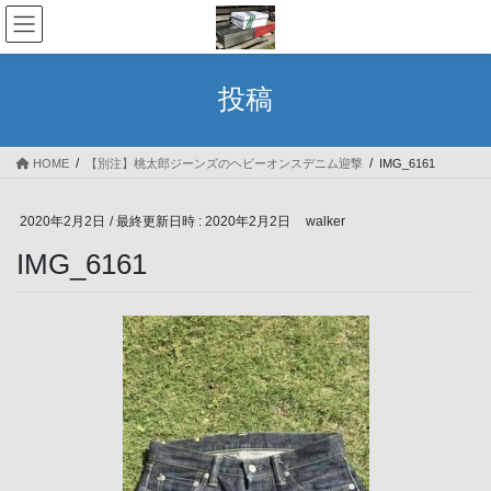
コ
ナ
ン
ビ
テ
ゲ
ン
ー
投稿
ツ
シ
へ
ョ
ス
ン
HOME
【別注】桃太郎ジーンズのヘビーオンスデニム迎撃
IMG_6161
キ
に
ッ
移
プ
動
2020年2月2日
/ 最終更新日時 :
2020年2月2日
walker
IMG_6161