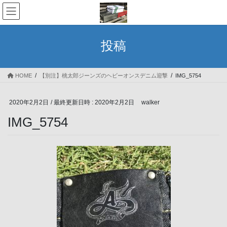
コ
ナ
ン
ビ
テ
ゲ
ン
ー
投稿
ツ
シ
へ
ョ
ス
ン
HOME
【別注】桃太郎ジーンズのヘビーオンスデニム迎撃
IMG_5754
キ
に
ッ
移
プ
動
2020年2月2日
/ 最終更新日時 :
2020年2月2日
walker
IMG_5754