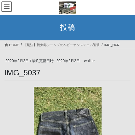
コ
ナ
ン
ビ
テ
ゲ
ン
ー
投稿
ツ
シ
へ
ョ
ス
ン
HOME
【別注】桃太郎ジーンズのヘビーオンスデニム迎撃
IMG_5037
キ
に
ッ
移
プ
動
2020年2月2日
/ 最終更新日時 :
2020年2月2日
walker
IMG_5037