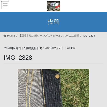
コ
ナ
ン
ビ
テ
ゲ
ン
ー
投稿
ツ
シ
へ
ョ
ス
ン
HOME
【別注】桃太郎ジーンズのヘビーオンスデニム迎撃
IMG_2828
キ
に
ッ
移
プ
動
2020年2月2日
/ 最終更新日時 :
2020年2月2日
walker
IMG_2828