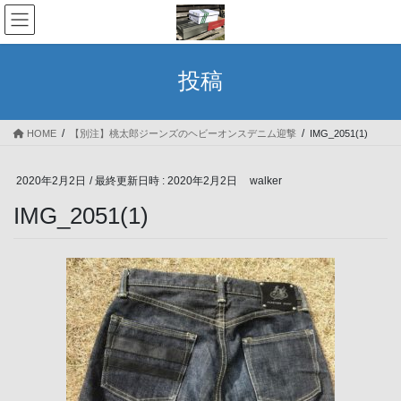
コ
ナ
ン
ビ
テ
ゲ
ン
ー
投稿
ツ
シ
へ
ョ
ス
ン
HOME
【別注】桃太郎ジーンズのヘビーオンスデニム迎撃
IMG_2051(1)
キ
に
ッ
移
プ
動
2020年2月2日
/ 最終更新日時 :
2020年2月2日
walker
IMG_2051(1)