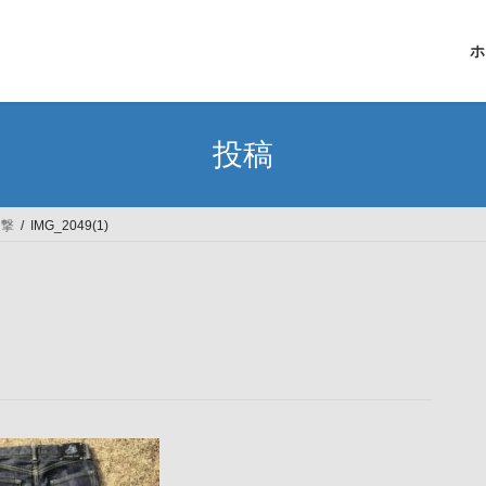
ホ
投稿
迎撃
IMG_2049(1)