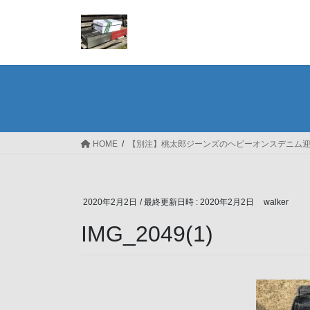
コ
ナ
ン
ビ
テ
ゲ
ン
ー
ツ
シ
へ
ョ
ス
ン
キ
に
ッ
移
HOME
【別注】桃太郎ジーンズのヘビーオンスデニム
プ
動
2020年2月2日
/ 最終更新日時 :
2020年2月2日
walker
IMG_2049(1)