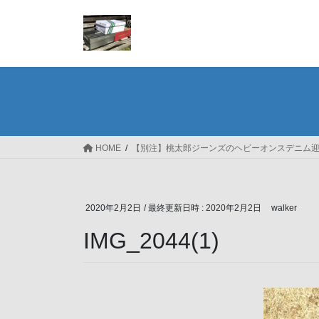
コ
ナ
ン
ビ
テ
ゲ
ン
ー
ツ
シ
へ
ョ
ス
ン
キ
に
ッ
移
HOME
【別注】桃太郎ジーンズのヘビーオンスデニム
プ
動
2020年2月2日
/ 最終更新日時 :
2020年2月2日
walker
IMG_2044(1)