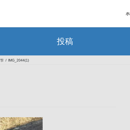
ホ
投稿
迎撃
IMG_2044(1)