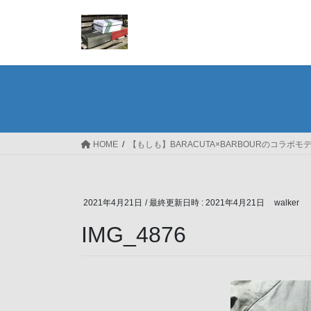
コ
ナ
ン
ビ
テ
ゲ
ン
ー
ツ
シ
へ
ョ
ス
ン
キ
に
ッ
移
HOME
【もしも】BARACUTA×BARBOURのコラボ
プ
動
2021年4月21日
/ 最終更新日時 :
2021年4月21日
walker
IMG_4876