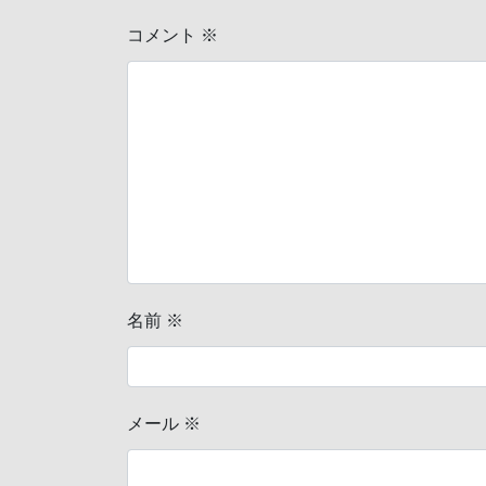
コメント
※
名前
※
メール
※